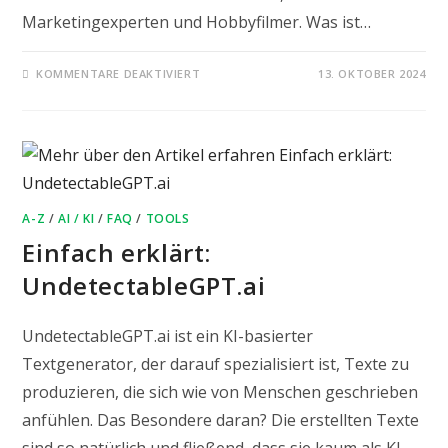
Marketingexperten und Hobbyfilmer. Was ist…
FÜR
KOMMENTARE DEAKTIVIERT
13. OKTOBER 2024
EINFACH
ERKLÄRT:
HAILUO
AI
VIDEO
GENERATOR
VON
MINIMAX
A-Z
/
AI / KI
/
FAQ
/
TOOLS
Einfach erklärt:
UndetectableGPT.ai
UndetectableGPT.ai ist ein KI-basierter
Textgenerator, der darauf spezialisiert ist, Texte zu
produzieren, die sich wie von Menschen geschrieben
anfühlen. Das Besondere daran? Die erstellten Texte