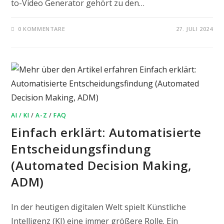
to-Video Generator gehört zu den…
0 KOMMENTARE
27. JULI 2024
AI / KI
/
A-Z
/
FAQ
Einfach erklärt: Automatisierte
Entscheidungsfindung
(Automated Decision Making,
ADM)
In der heutigen digitalen Welt spielt Künstliche
Intelligenz (KI) eine immer größere Rolle. Ein