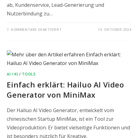
ab, Kundenservice, Lead-Generierung und
Nutzerbindung zu…
FÜR
KOMMENTARE DEAKTIVIERT
15. OKTOBER 2024
EINFACH
ERKLÄRT:
CHATBASE.CO
–
EIN
KI-
CHATBOT
FÜR
DIE
EIGENE
WEBSITE
AI / KI
/
TOOLS
Einfach erklärt: Hailuo AI Video
Generator von MiniMax
Der Hailuo AI Video Generator, entwickelt vom
chinesischen Startup MiniMax, ist ein Tool zur
Videoproduktion. Er bietet vielseitige Funktionen und
ist besonders nützlich für Kreative,