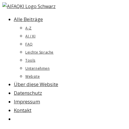
Zum
Inhalt
Alle Beiträge
springen
A-Z
AI / KI
FAQ
Leichte Sprache
Tools
Unternehmen
Website
Über diese Website
Datenschutz
Impressum
Kontakt
Website-
Suche