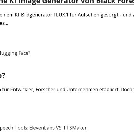
che KI Image Generator von Black Fore
einem KI-Bildgenerator FLUX.1 für Aufsehen gesorgt - und z
ses…
e?
orm für Entwickler, Forscher und Unternehmen etabliert. Doch