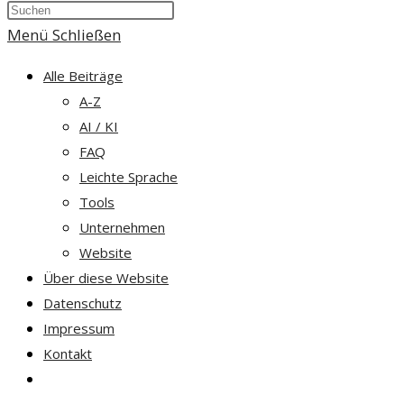
Press
umschalten
Escape
Menü
Schließen
to
Alle Beiträge
close
A-Z
the
AI / KI
search
FAQ
panel.
Leichte Sprache
Tools
Unternehmen
Website
Über diese Website
Datenschutz
Impressum
Kontakt
Website-
Suche