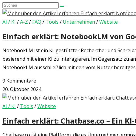
Diese
umschalten
Website
durchsuchen
AI / KI
/
A-Z
/
FAQ
/
Tools
/
Unternehmen
/
Website
Einfach erklärt: NotebookLM von Goo
NotebookLM ist ein KI-gestützter Recherche- und Schreib
basierend mit einer KI zu interagieren. Im Gegensatz zu 
NotebookLM ausschließlich mit den vom Nutzer bereitgest
0 Kommentare
20. Oktober 2024
AI / KI
/
Tools
/
Website
Einfach erklärt: Chatbase.co – Ein K
Chatbase.co ist eine Plattform, die es Unternehmen ermög