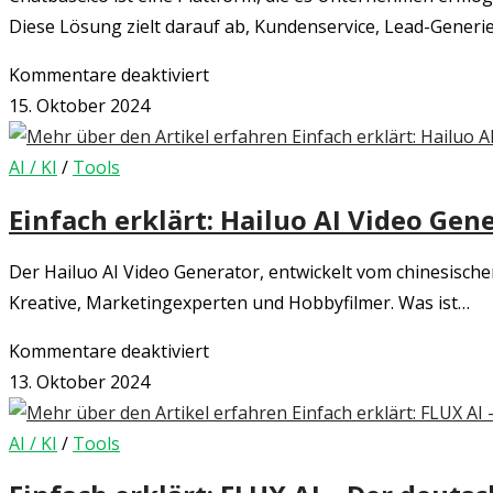
Diese Lösung zielt darauf ab, Kundenservice, Lead-Gene
für
Kommentare deaktiviert
Einfach
15. Oktober 2024
erklärt:
Chatbase.co
AI / KI
/
Tools
–
Einfach erklärt: Hailuo AI Video Ge
Ein
KI-
Der Hailuo AI Video Generator, entwickelt vom chinesischen
Chatbot
Kreative, Marketingexperten und Hobbyfilmer. Was ist…
für
für
Kommentare deaktiviert
die
Einfach
13. Oktober 2024
eigene
erklärt:
Website
Hailuo
AI / KI
/
Tools
AI