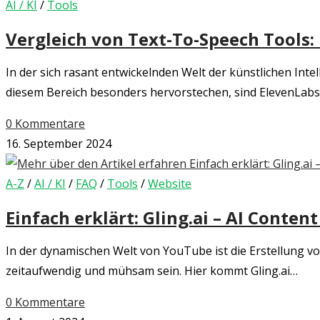
AI / KI
/
Tools
Black
Forest
Vergleich von Text-To-Speech Tools
Labs
In der sich rasant entwickelnden Welt der künstlichen In
diesem Bereich besonders hervorstechen, sind ElevenLab
0 Kommentare
16. September 2024
A-Z
/
AI / KI
/
FAQ
/
Tools
/
Website
Einfach erklärt: Gling.ai – AI Conte
In der dynamischen Welt von YouTube ist die Erstellung v
zeitaufwendig und mühsam sein. Hier kommt Gling.ai…
0 Kommentare