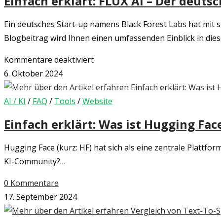
Einfach erklärt: FLUX AI – Der deuts
Video
Generator
Ein deutsches Start-up namens Black Forest Labs hat mit s
von
Blogbeitrag wird Ihnen einen umfassenden Einblick in die
MiniMax
für
Kommentare deaktiviert
Einfach
6. Oktober 2024
erklärt:
FLUX
AI / KI
/
FAQ
/
Tools
/
Website
AI
Einfach erklärt: Was ist Hugging Fac
–
Der
Hugging Face (kurz: HF) hat sich als eine zentrale Plattf
deutsche
KI-Community?…
KI
0 Kommentare
Image
17. September 2024
Generator
von