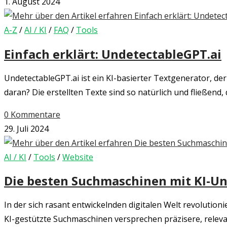
1. August 2024
A-Z
/
AI / KI
/
FAQ
/
Tools
Einfach erklärt: UndetectableGPT.ai
UndetectableGPT.ai ist ein KI-basierter Textgenerator, de
daran? Die erstellten Texte sind so natürlich und fließend,
0 Kommentare
29. Juli 2024
AI / KI
/
Tools
/
Website
Die besten Suchmaschinen mit KI-U
In der sich rasant entwickelnden digitalen Welt revolution
KI-gestützte Suchmaschinen versprechen präzisere, relev