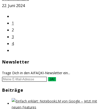
22. Juni 2024
Zur
vorherigen
1
Seite
2
3
4
Zur
nächsten
Newsletter
Seite
Trage Dich in den AIFAQKI-Newsletter ein...
JA!
Beiträge