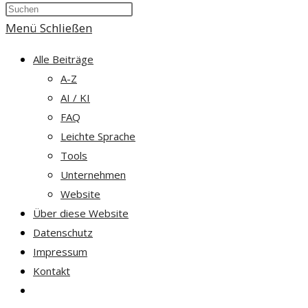
Press
umschalten
Escape
Menü
Schließen
to
Alle Beiträge
close
A-Z
the
AI / KI
search
FAQ
panel.
Leichte Sprache
Tools
Unternehmen
Website
Über diese Website
Datenschutz
Impressum
Kontakt
Website-
Suche