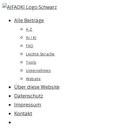
Zum
Inhalt
Alle Beiträge
springen
A-Z
AI / KI
FAQ
Leichte Sprache
Tools
Unternehmen
Website
Über diese Website
Datenschutz
Impressum
Kontakt
Website-
Suche