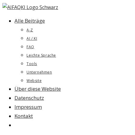
Zum
Inhalt
Alle Beiträge
springen
A-Z
AI / KI
FAQ
Leichte Sprache
Tools
Unternehmen
Website
Über diese Website
Datenschutz
Impressum
Kontakt
Website-
Suche