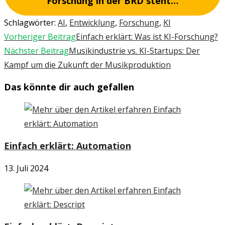
Forschung in der BRD steht…
Schlagwörter
:
AI
,
Entwicklung
,
Forschung
,
KI
Weitere
Vorheriger Beitrag
Einfach erklärt: Was ist KI-Forschung?
Artikel
Nächster Beitrag
Musikindustrie vs. KI-Startups: Der
ansehen
Kampf um die Zukunft der Musikproduktion
Das könnte dir auch gefallen
Einfach erklärt: Automation
13. Juli 2024