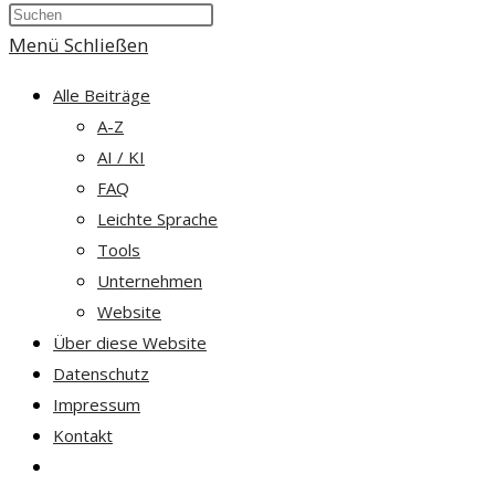
Press
umschalten
Escape
Menü
Schließen
to
Alle Beiträge
close
A-Z
the
AI / KI
search
FAQ
panel.
Leichte Sprache
Tools
Unternehmen
Website
Über diese Website
Datenschutz
Impressum
Kontakt
Website-
Suche