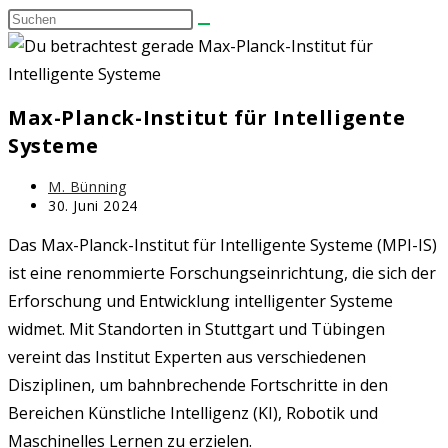
Diese
umschalten
Website
durchsuchen
Max-Planck-Institut für Intelligente
Systeme
Beitrags-
M. Bünning
Autor:
Beitrag
30. Juni 2024
zuletzt
geändert
Das Max-Planck-Institut für Intelligente Systeme (MPI-IS)
am:
ist eine renommierte Forschungseinrichtung, die sich der
Erforschung und Entwicklung intelligenter Systeme
widmet. Mit Standorten in Stuttgart und Tübingen
vereint das Institut Experten aus verschiedenen
Disziplinen, um bahnbrechende Fortschritte in den
Bereichen Künstliche Intelligenz (KI), Robotik und
Maschinelles Lernen zu erzielen.