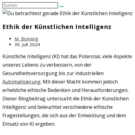
Diese
umschalten
Website
durchsuchen
Ethik der Künstlichen Intelligenz
Beitrags-
M. Bünning
Autor:
Beitrag
30. Juli 2024
zuletzt
geändert
Künstliche Intelligenz (KI) hat das Potenzial, viele Aspekte
am:
unseres Lebens zu verbessern, von der
Gesundheitsversorgung bis zur industriellen
Automatisierung
. Mit dieser Macht kommen jedoch
erhebliche ethische Bedenken und Herausforderungen.
Dieser Blogbeitrag untersucht die Ethik der Künstlichen
Intelligenz und beleuchtet verschiedene ethische
Fragestellungen, die sich aus der Entwicklung und dem
Einsatz von KI ergeben.