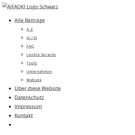
Zum
Inhalt
Alle Beiträge
springen
A-Z
AI / KI
FAQ
Leichte Sprache
Tools
Unternehmen
Website
Über diese Website
Datenschutz
Impressum
Kontakt
Website-
Suche