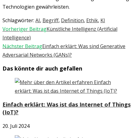
Technologien gewährleisten.
Schlagwörter
:
AI
,
Begriff
,
Definition
,
Ethik
,
KI
Weitere
Vorheriger Beitrag
Künstliche Intelligenz (Artificial
Artikel
Intelligence)
ansehen
Nächster Beitrag
Einfach erklärt: Was sind Generative
Adversarial Networks (GANs)?
Das könnte dir auch gefallen
Einfach erklärt: Was ist das Internet of Things
(IoT)?
20. Juli 2024