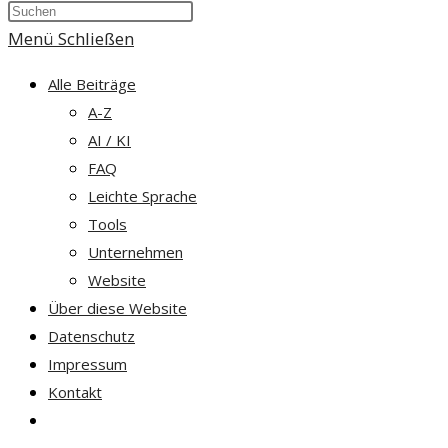
Press
umschalten
Escape
Menü
Schließen
to
Alle Beiträge
close
A-Z
the
AI / KI
search
FAQ
panel.
Leichte Sprache
Tools
Unternehmen
Website
Über diese Website
Datenschutz
Impressum
Kontakt
Website-
Suche