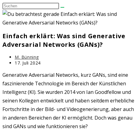
Diese
umschalten
Website
durchsuchen
Einfach erklärt: Was sind Generative
Adversarial Networks (GANs)?
Beitrags-
M. Bünning
Autor:
Beitrag
17. Juli 2024
zuletzt
geändert
Generative Adversarial Networks, kurz GANs, sind eine
am:
faszinierende Technologie im Bereich der Künstlichen
Intelligenz (KI). Sie wurden 2014 von Ian Goodfellow und
seinen Kollegen entwickelt und haben seitdem erhebliche
Fortschritte in der Bild- und Videogenerierung, aber auch
in anderen Bereichen der KI ermöglicht. Doch was genau
sind GANs und wie funktionieren sie?