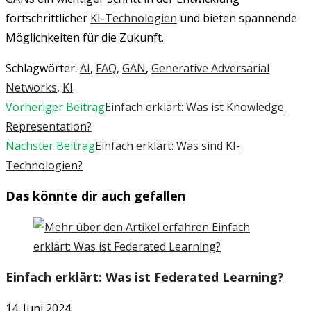
fortschrittlicher
KI-Technologien
und bieten spannende
Möglichkeiten für die Zukunft.
Schlagwörter
:
AI
,
FAQ
,
GAN
,
Generative Adversarial
Networks
,
KI
Weitere
Vorheriger Beitrag
Einfach erklärt: Was ist Knowledge
Artikel
Representation?
ansehen
Nächster Beitrag
Einfach erklärt: Was sind KI-
Technologien?
Das könnte dir auch gefallen
Einfach erklärt: Was ist Federated Learning?
14. Juni 2024