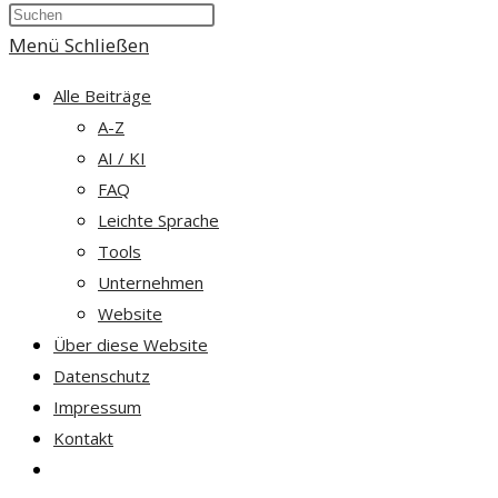
Press
umschalten
Escape
Menü
Schließen
to
Alle Beiträge
close
A-Z
the
AI / KI
search
FAQ
panel.
Leichte Sprache
Tools
Unternehmen
Website
Über diese Website
Datenschutz
Impressum
Kontakt
Website-
Suche