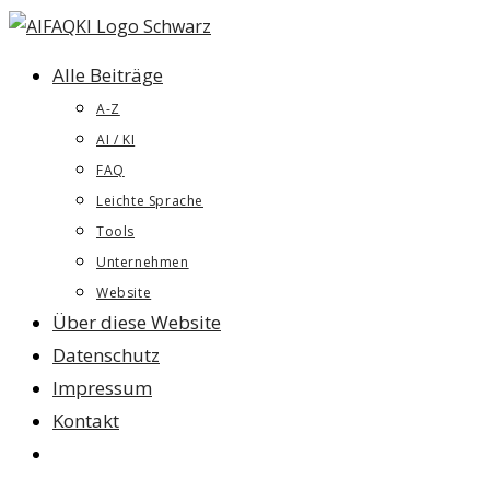
Zum
Inhalt
Alle Beiträge
springen
A-Z
AI / KI
FAQ
Leichte Sprache
Tools
Unternehmen
Website
Über diese Website
Datenschutz
Impressum
Kontakt
Website-
Suche