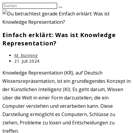
Diese
umschalten
Website
durchsuchen
Einfach erklärt: Was ist Knowledge
Representation?
Beitrags-
M. Bünning
Autor:
Beitrag
21. Juli 2024
zuletzt
geändert
Knowledge Representation (KR), auf Deutsch
am:
Wissensrepräsentation, ist ein grundlegendes Konzept in
der Künstlichen Intelligenz (KI). Es geht darum, Wissen
über die Welt in einer Form darzustellen, die ein
Computer verstehen und verarbeiten kann. Diese
Darstellung ermöglicht es Computern, Schlüsse zu
ziehen, Probleme zu lösen und Entscheidungen zu
treffen.