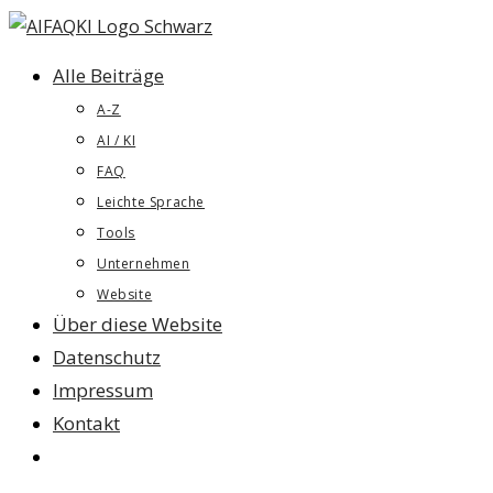
Zum
Inhalt
Alle Beiträge
springen
A-Z
AI / KI
FAQ
Leichte Sprache
Tools
Unternehmen
Website
Über diese Website
Datenschutz
Impressum
Kontakt
Website-
Suche