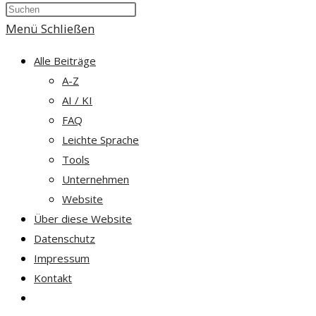
Press
umschalten
Escape
Menü
Schließen
to
Alle Beiträge
close
A-Z
the
AI / KI
search
FAQ
panel.
Leichte Sprache
Tools
Unternehmen
Website
Über diese Website
Datenschutz
Impressum
Kontakt
Website-
Suche