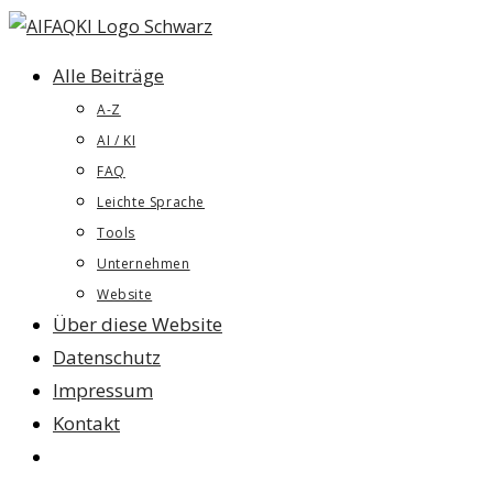
Zum
Inhalt
Alle Beiträge
springen
A-Z
AI / KI
FAQ
Leichte Sprache
Tools
Unternehmen
Website
Über diese Website
Datenschutz
Impressum
Kontakt
Website-
Suche