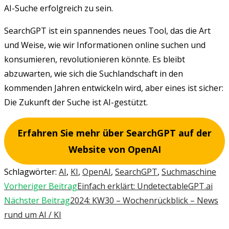
AI-Suche erfolgreich zu sein.
SearchGPT ist ein spannendes neues Tool, das die Art
und Weise, wie wir Informationen online suchen und
konsumieren, revolutionieren könnte. Es bleibt
abzuwarten, wie sich die Suchlandschaft in den
kommenden Jahren entwickeln wird, aber eines ist sicher:
Die Zukunft der Suche ist AI-gestützt.
Erfahren Sie mehr über SearchGPT auf der
Website von OpenAI
Schlagwörter
:
AI
,
KI
,
OpenAI
,
SearchGPT
,
Suchmaschine
Weitere
Vorheriger Beitrag
Einfach erklärt: UndetectableGPT.ai
Artikel
Nächster Beitrag
2024: KW30 – Wochenrückblick – News
ansehen
rund um AI / KI