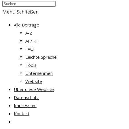
Press
umschalten
Escape
Menü
Schließen
to
Alle Beiträge
close
A-Z
the
AI / KI
search
FAQ
panel.
Leichte Sprache
Tools
Unternehmen
Website
Über diese Website
Datenschutz
Impressum
Kontakt
Website-
Suche