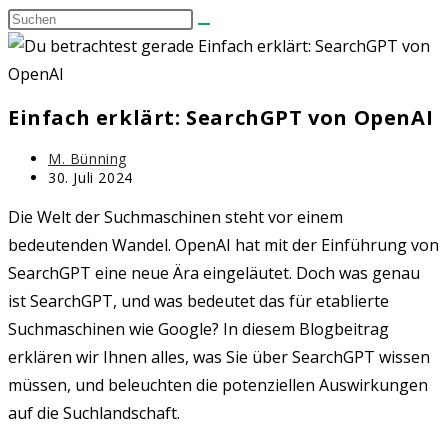
Diese
umschalten
Website
durchsuchen
Einfach erklärt: SearchGPT von OpenAI
Beitrags-
M. Bünning
Autor:
Beitrag
30. Juli 2024
zuletzt
geändert
Die Welt der Suchmaschinen steht vor einem
am:
bedeutenden Wandel. OpenAI hat mit der Einführung von
SearchGPT eine neue Ära eingeläutet. Doch was genau
ist SearchGPT, und was bedeutet das für etablierte
Suchmaschinen wie Google? In diesem Blogbeitrag
erklären wir Ihnen alles, was Sie über SearchGPT wissen
müssen, und beleuchten die potenziellen Auswirkungen
auf die Suchlandschaft.