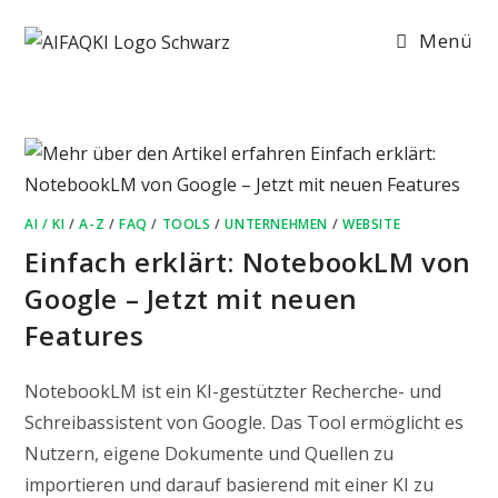
Zum
Menü
Inhalt
springen
AI / KI
/
A-Z
/
FAQ
/
TOOLS
/
UNTERNEHMEN
/
WEBSITE
Einfach erklärt: NotebookLM von
Google – Jetzt mit neuen
Features
NotebookLM ist ein KI-gestützter Recherche- und
Schreibassistent von Google. Das Tool ermöglicht es
Nutzern, eigene Dokumente und Quellen zu
importieren und darauf basierend mit einer KI zu