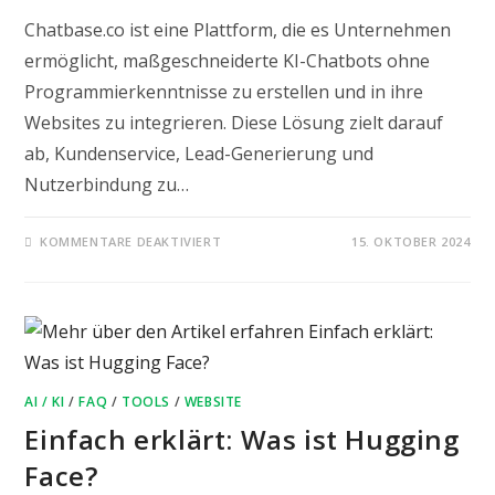
Chatbase.co ist eine Plattform, die es Unternehmen
ermöglicht, maßgeschneiderte KI-Chatbots ohne
Programmierkenntnisse zu erstellen und in ihre
Websites zu integrieren. Diese Lösung zielt darauf
ab, Kundenservice, Lead-Generierung und
Nutzerbindung zu…
FÜR
KOMMENTARE DEAKTIVIERT
15. OKTOBER 2024
EINFACH
ERKLÄRT:
CHATBASE.CO
–
EIN
KI-
CHATBOT
FÜR
DIE
EIGENE
WEBSITE
AI / KI
/
FAQ
/
TOOLS
/
WEBSITE
Einfach erklärt: Was ist Hugging
Face?