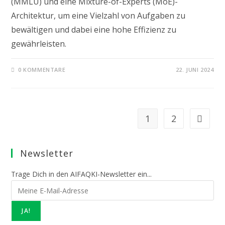
(MMLU) und eine Mixture-of-Experts (MoE)-
Architektur, um eine Vielzahl von Aufgaben zu
bewältigen und dabei eine hohe Effizienz zu
gewährleisten.
0 KOMMENTARE
22. JUNI 2024
1
2
Zur näch
Newsletter
Trage Dich in den AIFAQKI-Newsletter ein...
JA!