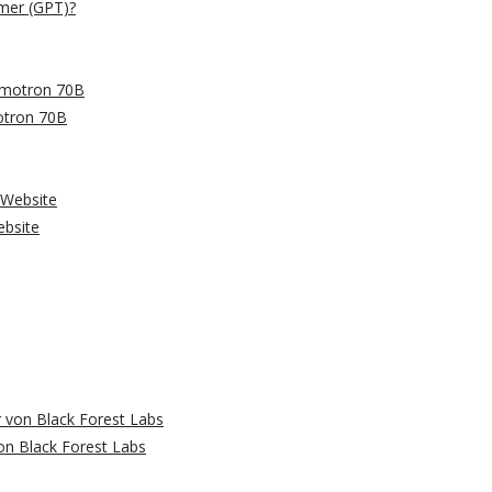
rmer (GPT)?
motron 70B
ebsite
on Black Forest Labs