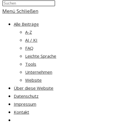
Press
umschalten
Escape
Menü
Schließen
to
Alle Beiträge
close
A-Z
the
AI / KI
search
FAQ
panel.
Leichte Sprache
Tools
Unternehmen
Website
Über diese Website
Datenschutz
Impressum
Kontakt
Website-
Suche