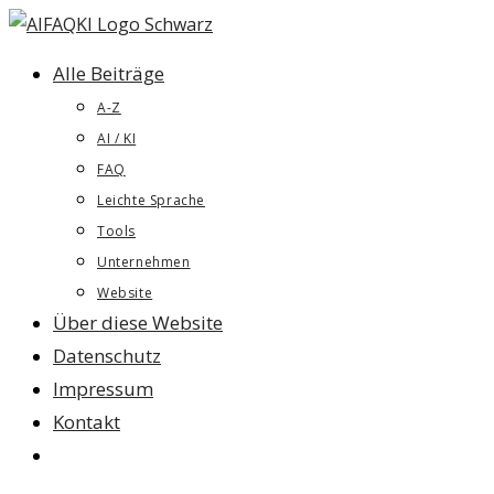
Zum
Inhalt
Alle Beiträge
springen
A-Z
AI / KI
FAQ
Leichte Sprache
Tools
Unternehmen
Website
Über diese Website
Datenschutz
Impressum
Kontakt
Website-
Suche