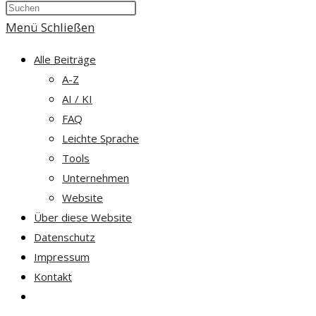
Press
umschalten
Escape
Menü
Schließen
to
Alle Beiträge
close
A-Z
the
AI / KI
search
FAQ
panel.
Leichte Sprache
Tools
Unternehmen
Website
Über diese Website
Datenschutz
Impressum
Kontakt
Website-
Suche