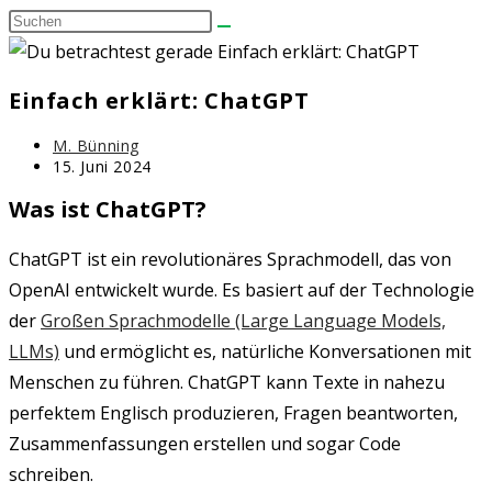
Diese
umschalten
Website
durchsuchen
Einfach erklärt: ChatGPT
Beitrags-
M. Bünning
Autor:
Beitrag
15. Juni 2024
zuletzt
Was ist ChatGPT?
geändert
am:
ChatGPT ist ein revolutionäres Sprachmodell, das von
OpenAI entwickelt wurde. Es basiert auf der Technologie
der
Großen Sprachmodelle (Large Language Models,
LLMs)
und ermöglicht es, natürliche Konversationen mit
Menschen zu führen. ChatGPT kann Texte in nahezu
perfektem Englisch produzieren, Fragen beantworten,
Zusammenfassungen erstellen und sogar Code
schreiben.