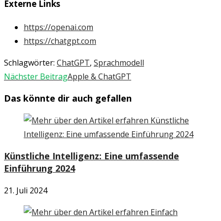
Externe Links
https://openai.com
https://chatgpt.com
Schlagwörter
:
ChatGPT
,
Sprachmodell
Weitere
Nächster Beitrag
Apple & ChatGPT
Artikel
Das könnte dir auch gefallen
ansehen
Künstliche Intelligenz: Eine umfassende
Einführung 2024
21. Juli 2024