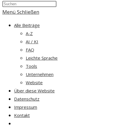
Press
umschalten
Escape
Menü
Schließen
to
Alle Beiträge
close
A-Z
the
AI / KI
search
FAQ
panel.
Leichte Sprache
Tools
Unternehmen
Website
Über diese Website
Datenschutz
Impressum
Kontakt
Website-
Suche