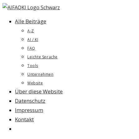
Zum
Inhalt
Alle Beiträge
springen
A-Z
AI / KI
FAQ
Leichte Sprache
Tools
Unternehmen
Website
Über diese Website
Datenschutz
Impressum
Kontakt
Website-
Suche