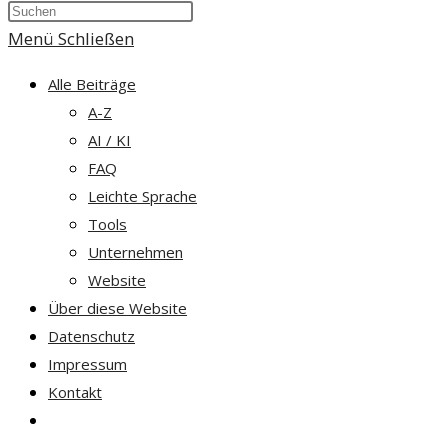
Press
umschalten
Escape
Menü
Schließen
to
Alle Beiträge
close
A-Z
the
AI / KI
search
FAQ
panel.
Leichte Sprache
Tools
Unternehmen
Website
Über diese Website
Datenschutz
Impressum
Kontakt
Website-
Suche