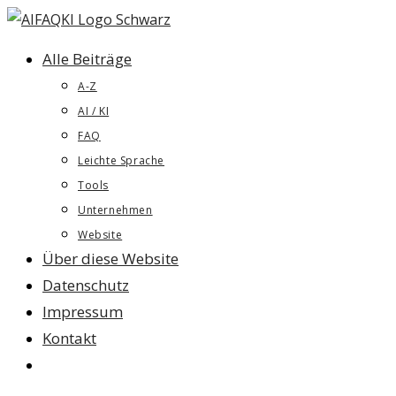
Zum
Inhalt
Alle Beiträge
springen
A-Z
AI / KI
FAQ
Leichte Sprache
Tools
Unternehmen
Website
Über diese Website
Datenschutz
Impressum
Kontakt
Website-
Suche