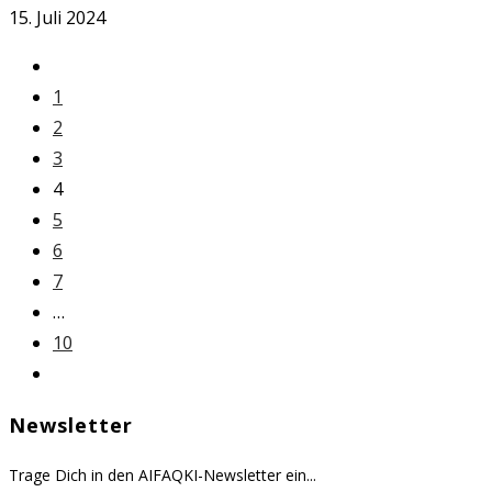
15. Juli 2024
Zur
vorherigen
1
Seite
2
3
4
5
6
7
…
10
Zur
nächsten
Newsletter
Seite
Trage Dich in den AIFAQKI-Newsletter ein...